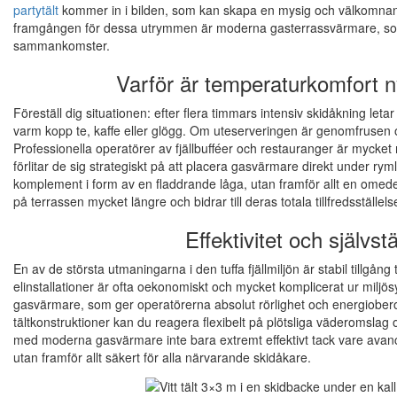
partytält
kommer in i bilden, som kan skapa en mysig och välkomnan
framgången för dessa utrymmen är moderna gasterrassvärmare, som fö
sammankomster.
Varför är temperaturkomfort ny
Föreställ dig situationen: efter flera timmars intensiv skidåkning leta
varm kopp te, kaffe eller glögg. Om uteserveringen är genomfrusen oc
Professionella operatörer av fjällbufféer och restauranger är mycke
förlitar de sig strategiskt på att placera gasvärmare direkt under ryml
komplement i form av en fladdrande låga, utan framför allt en omedel
på terrassen mycket längre och bidrar till deras totala tillfredsställels
Effektivitet och självst
En av de största utmaningarna i den tuffa fjällmiljön är stabil tillgå
elinstallationer är ofta oekonomiskt och mycket komplicerat ur miljö
gasvärmare, som ger operatörerna absolut rörlighet och energiobero
tältkonstruktioner kan du reagera flexibelt på plötsliga väderomsl
med moderna gasvärmare inte bara extremt effektivt tack vare avanc
utan framför allt säkert för alla närvarande skidåkare.