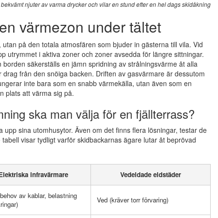
ter bekvämt njuter av varma drycker och vilar en stund efter en hel dags skidåkning
en värmezon under tältet
 utan på den totala atmosfären som bjuder in gästerna till vila. Vid
upp utrymmet i aktiva zoner och zoner avsedda för längre sittningar.
borden säkerställs en jämn spridning av strålningsvärme åt alla
ler drag från den snöiga backen. Driften av gasvärmare är dessutom
t fungerar inte bara som en snabb värmekälla, utan även som en
n plats att värma sig på.
ing ska man välja för en fjällterrass?
 upp sina utomhusytor. Även om det finns flera lösningar, testar de
 tabell visar tydligt varför skidbackarnas ägare lutar åt beprövad
Elektriska infravärmare
Vedeldade eldstäder
(behov av kablar, belastning
Ved (kräver torr förvaring)
ringar)