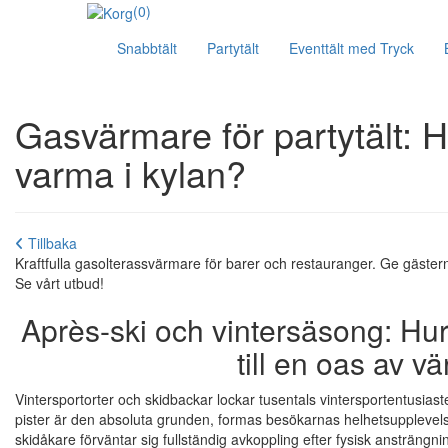
(0)
Snabbtält
Partytält
Eventtält med Tryck
Gasvärmare för partytält: H
varma i kylan?
Tillbaka
Kraftfulla gasolterassvärmare för barer och restauranger. Ge gästerna
Se vårt utbud!
Après-ski och vintersäsong: Hur 
till en oas av v
Vintersportorter och skidbackar lockar tusentals vintersportentusia
pister är den absoluta grunden, formas besökarnas helhetsupplevelse
skidåkare förväntar sig fullständig avkoppling efter fysisk ansträngni