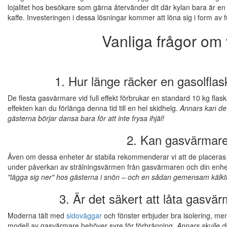
lojalitet hos besökare som gärna återvänder dit där kylan bara är en 
kaffe. Investeringen i dessa lösningar kommer att löna sig i form av 
Vanliga frågor om
1. Hur länge räcker en gasolflas
De flesta gasvärmare vid full effekt förbrukar en standard 10 kg flaska
effekten kan du förlänga denna tid till en hel skidhelg.
Annars kan det
gästerna börjar dansa bara för att inte frysa ihjäl!
2. Kan gasvärmare 
Även om dessa enheter är stabila rekommenderar vi att de placeras på 
under påverkan av strålningsvärmen från gasvärmaren och din enhet 
"lägga sig ner" hos gästerna i snön – och en sådan gemensam kälktur 
3. Är det säkert att låta gasvärm
Moderna tält med
sidoväggar
och fönster erbjuder bra isolering, men 
modell av gasvärmare behöver syre för förbränning.
Annars skulle d