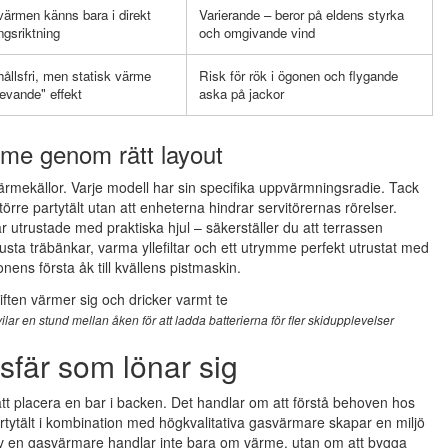
värmen känns bara i direkt
Varierande – beror på eldens styrka
ingsriktning
och omgivande vind
ållsfri, men statisk värme
Risk för rök i ögonen och flygande
levande" effekt
aska på jackor
me genom rätt layout
h värmekällor. Varje modell har sin specifika uppvärmningsradie. Tack
törre partytält utan att enheterna hindrar servitörernas rörelser.
trustade med praktiska hjul – säkerställer du att terrassen
usta träbänkar, varma yllefiltar och ett utrymme perfekt utrustat med
nens första åk till kvällens pistmaskin.
vilar en stund mellan åken för att ladda batterierna för fler skidupplevelser
sfär som lönar sig
att placera en bar i backen. Det handlar om att förstå behoven hos
artytält i kombination med högkvalitativa gasvärmare skapar en miljö
av en gasvärmare handlar inte bara om värme, utan om att bygga