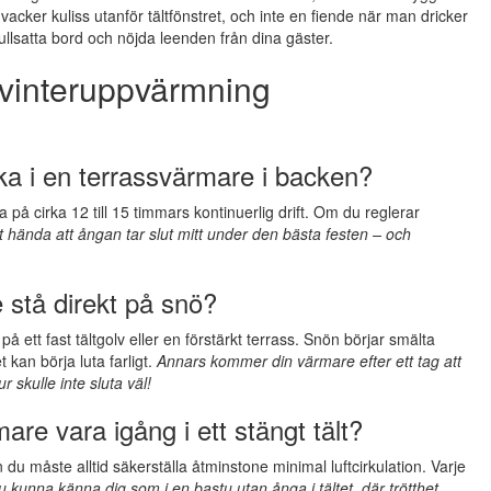
vacker kuliss utanför tältfönstret, och inte en fiende när man dricker
fullsatta bord och nöjda leenden från dina gäster.
 vinteruppvärmning
ka i en terrassvärmare i backen?
 på cirka 12 till 15 timmars kontinuerlig drift. Om du reglerar
 hända att ångan tar slut mitt under den bästa festen – och
stå direkt på snö?
ett fast tältgolv eller en förstärkt terrass. Snön börjar smälta
kan börja luta farligt.
Annars kommer din värmare efter ett tag att
skulle inte sluta väl!
are vara igång i ett stängt tält?
du måste alltid säkerställa åtminstone minimal luftcirkulation. Varje
u kunna känna dig som i en bastu utan ånga i tältet, där trötthet