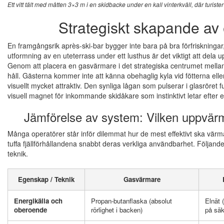
Ett vitt tält med måtten 3×3 m i en skidbacke under en kall vinterkväll, där turis
Strategiskt skapande av 
En framgångsrik après-ski-bar bygger inte bara på bra förfriskningar,
utformning av en uteterrass under ett lusthus är det viktigt att dela 
Genom att placera en gasvärmare i det strategiska centrumet mellan 
håll. Gästerna kommer inte att känna obehaglig kyla vid fötterna el
visuellt mycket attraktiv. Den synliga lågan som pulserar i glasröre
visuell magnet för inkommande skidåkare som instinktivt letar efter e
Jämförelse av system: Vilken uppvärmn
Många operatörer står inför dilemmat hur de mest effektivt ska värma
tuffa fjällförhållandena snabbt deras verkliga användbarhet. Följande
teknik.
Egenskap / Teknik
Gasvärmare
Energikälla och
Propan-butanflaska (absolut
Elnät 
oberoende
rörlighet i backen)
på säk