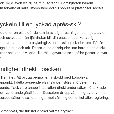
de miljö även vid djupa minusgrader. Hemligheten bakom
rvandlar kalla utomhusmiljöer till populära platser för sociala
ckeln till en lyckad après-ski?
r du efter en plats där du kan ta av dig utrustningen och njuta av en
h oskyddad från fjällvinden blir din paus snabbt kortvarig.
t medvetna om detta psykologiska och fysiologiska faktum. Därför
iga lusthus och tält. Dessa enheter erbjuder inte bara ett estetiskt
bar och intensiv källa till strålningsvärme som håller gästerna kvar
e.
ändighet direkt i backen
ng till elnätet. Att bygga permanenta skydd med komplexa
synpunkt. I detta avseende visar sig den största fördelen med
ende. Tack vare snabb installation direkt under säkert förankrade
ag och varierande gästflöden. Dessutom är uppvärmning av utrymmet
erade säkerhetsanordningar mot vältning och enkel effektreglering,