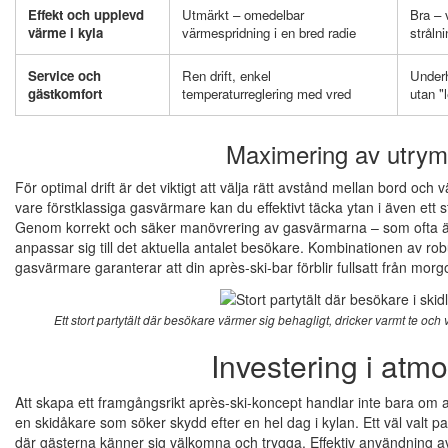
Effekt och upplevd
Utmärkt – omedelbar
Bra – 
värme i kyla
värmespridning i en bred radie
stråln
Service och
Ren drift, enkel
Underh
gästkomfort
temperaturreglering med vred
utan "
Maximering av utrym
För optimal drift är det viktigt att välja rätt avstånd mellan bord oc
vare förstklassiga gasvärmare kan du effektivt täcka ytan i även ett s
Genom korrekt och säker manövrering av gasvärmarna – som ofta är u
anpassar sig till det aktuella antalet besökare. Kombinationen av rob
gasvärmare garanterar att din après-ski-bar förblir fullsatt från morgo
Ett stort partytält där besökare värmer sig behagligt, dricker varmt te och 
Investering i atmo
Att skapa ett framgångsrikt après-ski-koncept handlar inte bara om 
en skidåkare som söker skydd efter en hel dag i kylan. Ett väl valt p
där gästerna känner sig välkomna och trygga. Effektiv användning 