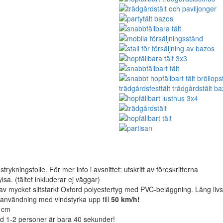
ykningsfolie. För mer info i avsnittet: utskrift av föreskrifterna
lsa. (tältet inkluderar ej väggar)
d av mycket slitstarkt Oxford polyestertyg med PVC-beläggning. Lång liv
ig användning med vindstyrka upp till
50 km/h!
5 cm
ed 1-2 personer är bara 40 sekunder!