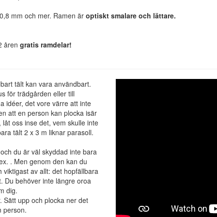
på 0,8 mm och mer. Ramen är
optiskt smalare och lättare.
2 åren
gratis ramdelar!
llbart tält kan vara användbart.
s för trädgården eller till
 idéer, det vore värre att inte
nen att en person kan plocka isär
låt oss inse det, vem skulle inte
ra tält 2 x 3 m liknar parasoll.
a och du är väl skyddad inte bara
t.ex. . Men genom den kan du
viktigast av allt: det hopfällbara
det. Du behöver inte längre oroa
m dig.
r. Sätt upp och plocka ner det
n person.