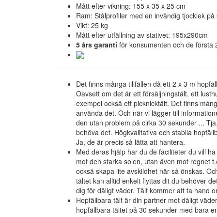
Mått efter vikning: 155 x 35 x 25 cm
Ram: Stålprofiler med en invändig tjocklek 
Vikt: 25 kg
Mått efter utfällning av stativet: 195x290cm
5 års garanti
för konsumenten och de första 
Det finns många tillfällen då ett 2 x 3 m hopfä
Oavsett om det är ett försäljningstält, ett lusthu
exempel också ett picknicktält. Det finns många
använda det. Och när vi lägger till informatio
den utan problem på cirka 30 sekunder ... Tja, 
behöva det. Högkvalitativa och stabila hopfällba
Ja, de är precis så lätta att hantera.
Med deras hjälp har du de faciliteter du vill h
mot den starka solen, utan även mot regnet 
också skapa lite avskildhet när så önskas. Och 
tältet kan alltid enkelt flyttas dit du behöver 
dig för dåligt väder. Tält kommer att ta hand o
Hopfällbara tält är din partner mot dåligt väde
hopfällbara tältet på 30 sekunder med bara e