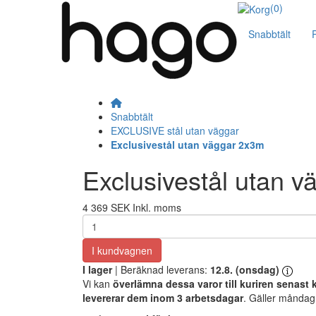
(0)
Snabbtält
P
Snabbtält
EXCLUSIVE stål utan väggar
Exclusivestål utan väggar 2x3m
Exclusivestål utan 
4 369 SEK
Inkl. moms
I kundvagnen
I lager
| Beräknad leverans:
12.8. (onsdag)
Vi kan
överlämna dessa varor till kuriren senast k
levererar dem inom 3 arbetsdagar
. Gäller måndag t