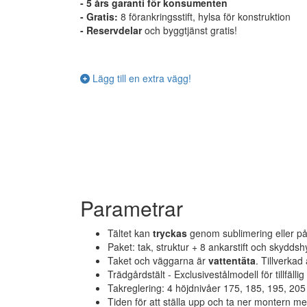
- 5 års garanti för konsumenten
- Gratis:
8 förankringsstift, hylsa för konstruktion
-
Reservdelar
och byggtjänst gratis!
Lägg till en extra vägg!
Parametrar
Tältet kan
tryckas
genom sublimering eller påstr
Paket: tak, struktur + 8 ankarstift och skyddshy
Taket och väggarna är
vattentäta
. Tillverka
Trädgårdstält - Exclusivestålmodell för tillfäll
Takreglering: 4 höjdnivåer 175, 185, 195, 20
Tiden för att ställa upp och ta ner montern m