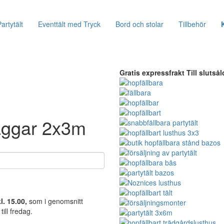
artytält
Eventtält med Tryck
Bord och stolar
Tillbehör
Gratis expressfrakt
Till slutsål
väggar 2x3m
l. 15.00,
som i genomsnitt
ill fredag.